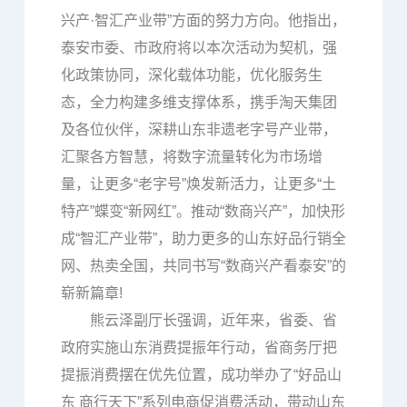
兴产·智汇产业带”方面的努力方向。他指出，
泰安市委、市政府将以本次活动为契机，强
化政策协同，深化载体功能，优化服务生
态，全力构建多维支撑体系，携手淘天集团
及各位伙伴，深耕山东非遗老字号产业带，
汇聚各方智慧，将数字流量转化为市场增
量，让更多“老字号”焕发新活力，让更多“土
特产”蝶变“新网红”。推动“数商兴产”，加快形
成“智汇产业带”，助力更多的山东好品行销全
网、热卖全国，共同书写“数商兴产看泰安”的
崭新篇章!
熊云泽副厅长强调，近年来，省委、省
政府实施山东消费提振年行动，省商务厅把
提振消费摆在优先位置，成功举办了“好品山
东 商行天下”系列电商促消费活动，带动山东