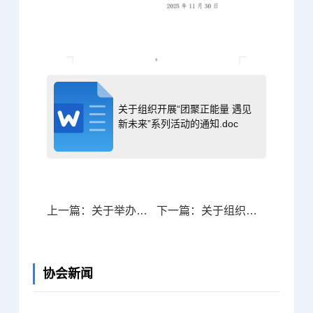
关于组织开展“团聚正能量 遇见
新未来”系列活动的通知.doc
上一篇：关于举办山东省“技能兴鲁”职业技能大赛一第七届电子商务职业技能竞赛互联网营销师赛项的通知
下一篇：关于组织参加省商务厅“惠民生 促消费”鲁浙数字消费创新合作暨电商供应链对接活动的预备通知
协会新闻